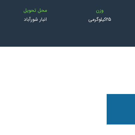
وزن
محل تحویل
25کیلوگرمی
انبار شورآباد