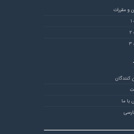
ن و مقررات
1
2
3
 کنندگان
ت
با ما
ارسی