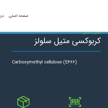
Ski
t
conten
صفحه اصلی
درب
آشنایی با محصول
کربوکسی متیل سلولز
Carboxymethyl cellulose (E466)